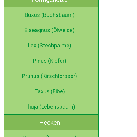
Buxus (Buchsbaum)
Elaeagnus (Ölweide)
Ilex (Stechpalme)
Pinus (Kiefer)
Prunus (Kirschlorbeer)
Taxus (Eibe)
Thuja (Lebensbaum)
Hecken