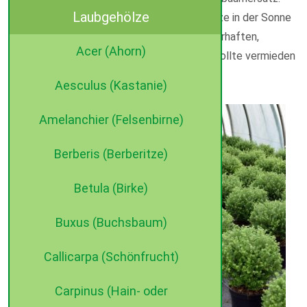
Laubgehölze
Am besten gedeiht diese Immergrüne Pflanze in der Sonne
und im Halbschatten auf einem frischen, nahrhaften,
Acer (Ahorn)
humosen, durchlässigen Boden. Staunässe sollte vermieden
werden.
Aesculus (Kastanie)
Amelanchier (Felsenbirne)
Berberis (Berberitze)
Betula (Birke)
Buxus (Buchsbaum)
Callicarpa (Schönfrucht)
Carpinus (Hain- oder