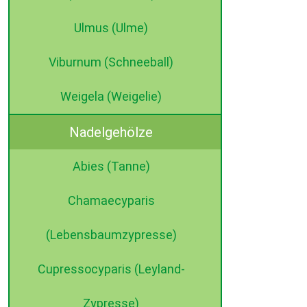
Ulmus (Ulme)
Viburnum (Schneeball)
Weigela (Weigelie)
Nadelgehölze
Abies (Tanne)
Chamaecyparis
(Lebensbaumzypresse)
Cupressocyparis (Leyland-
Zypresse)