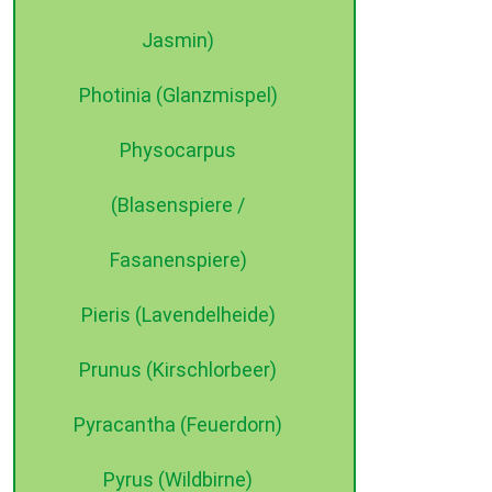
Jasmin)
Photinia (Glanzmispel)
Physocarpus
(Blasenspiere /
Fasanenspiere)
Pieris (Lavendelheide)
Prunus (Kirschlorbeer)
Pyracantha (Feuerdorn)
Pyrus (Wildbirne)