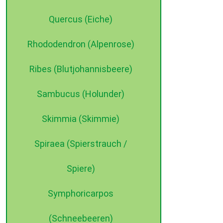
Quercus (Eiche)
Rhododendron (Alpenrose)
Ribes (Blutjohannisbeere)
Sambucus (Holunder)
Skimmia (Skimmie)
Spiraea (Spierstrauch /
Spiere)
Symphoricarpos
(Schneebeeren)