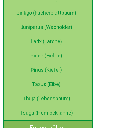
Ginkgo (Fächerblattbaum)
Juniperus (Wacholder)
Larix (Lärche)
Picea (Fichte)
Pinus (Kiefer)
Taxus (Eibe)
Thuja (Lebensbaum)
Tsuga (Hemlocktanne)
Formgehölze