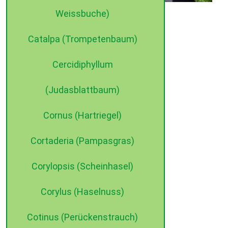
Weissbuche)
©2015 dehne internet
Catalpa (Trompetenbaum)
Cercidiphyllum
(Judasblattbaum)
Cornus (Hartriegel)
Cortaderia (Pampasgras)
Corylopsis (Scheinhasel)
Corylus (Haselnuss)
Cotinus (Perückenstrauch)