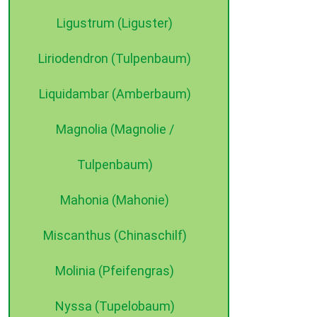
Ligustrum (Liguster)
Liriodendron (Tulpenbaum)
Liquidambar (Amberbaum)
Magnolia (Magnolie /
Tulpenbaum)
Mahonia (Mahonie)
Miscanthus (Chinaschilf)
Molinia (Pfeifengras)
Nyssa (Tupelobaum)