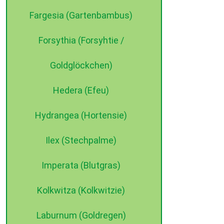
Fargesia (Gartenbambus)
Forsythia (Forsyhtie /
Goldglöckchen)
Hedera (Efeu)
Hydrangea (Hortensie)
Ilex (Stechpalme)
Imperata (Blutgras)
Kolkwitza (Kolkwitzie)
Laburnum (Goldregen)