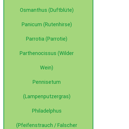
Osmanthus (Duftblüte)
Panicum (Rutenhirse)
Parrotia (Parrotie)
Parthenocissus (Wilder
Wein)
Pennisetum
(Lampenputzergras)
Philadelphus
(Pfeifenstrauch / Falscher