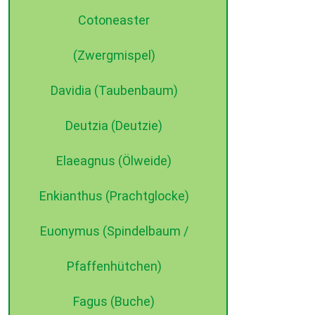
Cotoneaster
(Zwergmispel)
Davidia (Taubenbaum)
Deutzia (Deutzie)
Elaeagnus (Ölweide)
Enkianthus (Prachtglocke)
Euonymus (Spindelbaum /
Pfaffenhütchen)
Fagus (Buche)