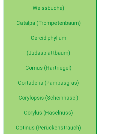
Weissbuche)
Catalpa (Trompetenbaum)
Cercidiphyllum
(Judasblattbaum)
Cornus (Hartriegel)
Cortaderia (Pampasgras)
Corylopsis (Scheinhasel)
Corylus (Haselnuss)
Cotinus (Perückenstrauch)