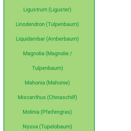
Ligustrum (Liguster)
Liriodendron (Tulpenbaum)
Liquidambar (Amberbaum)
Magnolia (Magnolie /
Tulpenbaum)
Mahonia (Mahonie)
Miscanthus (Chinaschilf)
Molinia (Pfeifengras)
Nyssa (Tupelobaum)