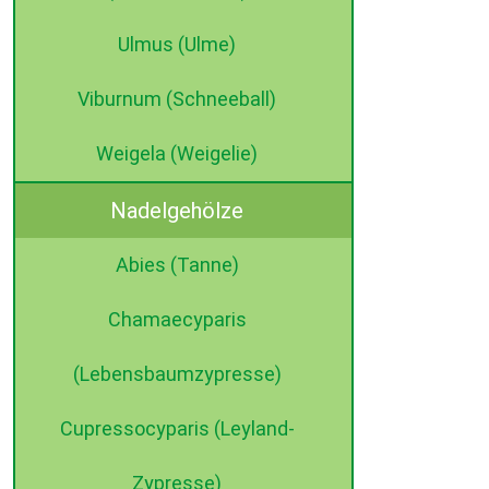
Ulmus (Ulme)
Viburnum (Schneeball)
Weigela (Weigelie)
Nadelgehölze
Abies (Tanne)
Chamaecyparis
(Lebensbaumzypresse)
Cupressocyparis (Leyland-
Zypresse)