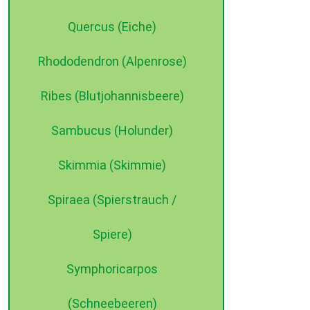
Quercus (Eiche)
Rhododendron (Alpenrose)
Ribes (Blutjohannisbeere)
Sambucus (Holunder)
Skimmia (Skimmie)
Spiraea (Spierstrauch /
Spiere)
Symphoricarpos
(Schneebeeren)