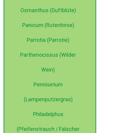
Osmanthus (Duftblüte)
Panicum (Rutenhirse)
Parrotia (Parrotie)
Parthenocissus (Wilder
Wein)
Pennisetum
(Lampenputzergras)
Philadelphus
(Pfeifenstrauch / Falscher