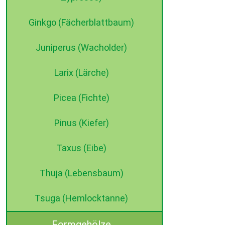
Ginkgo (Fächerblattbaum)
Juniperus (Wacholder)
Larix (Lärche)
Picea (Fichte)
Pinus (Kiefer)
Taxus (Eibe)
Thuja (Lebensbaum)
Tsuga (Hemlocktanne)
Formgehölze