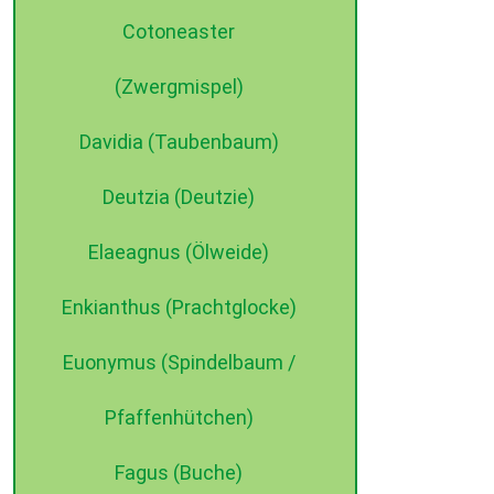
Cotoneaster
(Zwergmispel)
Davidia (Taubenbaum)
Deutzia (Deutzie)
©2015 dehne internet
Elaeagnus (Ölweide)
Enkianthus (Prachtglocke)
Euonymus (Spindelbaum /
Pfaffenhütchen)
Fagus (Buche)