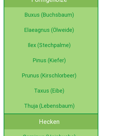
Buxus (Buchsbaum)
Elaeagnus (Ölweide)
Ilex (Stechpalme)
Pinus (Kiefer)
Prunus (Kirschlorbeer)
Taxus (Eibe)
Thuja (Lebensbaum)
Hecken