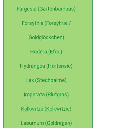
Fargesia (Gartenbambus)
Forsythia (Forsyhtie /
Goldglöckchen)
Hedera (Efeu)
Hydrangea (Hortensie)
Ilex (Stechpalme)
Imperata (Blutgras)
Kolkwitza (Kolkwitzie)
Laburnum (Goldregen)