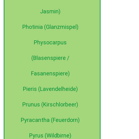
Jasmin)
Photinia (Glanzmispel)
Physocarpus
(Blasenspiere /
Fasanenspiere)
Pieris (Lavendelheide)
Prunus (Kirschlorbeer)
Pyracantha (Feuerdorn)
Pyrus (Wildbirne)