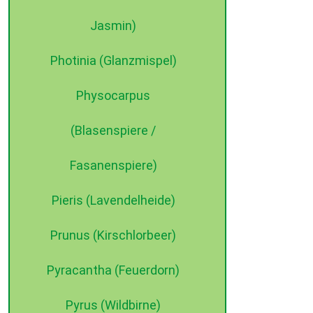
Jasmin)
Photinia (Glanzmispel)
Physocarpus
(Blasenspiere /
Fasanenspiere)
Pieris (Lavendelheide)
Prunus (Kirschlorbeer)
Pyracantha (Feuerdorn)
Pyrus (Wildbirne)