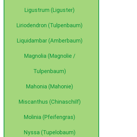
Ligustrum (Liguster)
Liriodendron (Tulpenbaum)
Liquidambar (Amberbaum)
Magnolia (Magnolie /
Tulpenbaum)
Mahonia (Mahonie)
Miscanthus (Chinaschilf)
Molinia (Pfeifengras)
Nyssa (Tupelobaum)