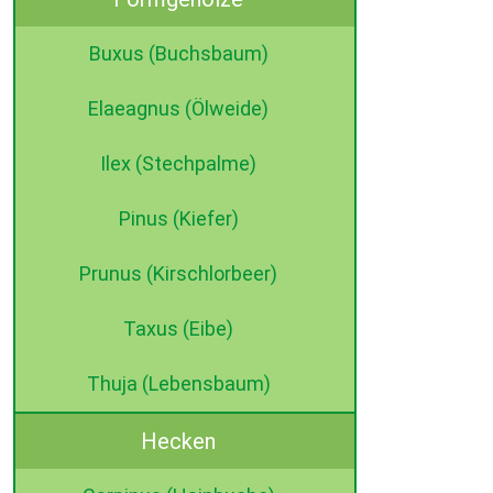
Buxus (Buchsbaum)
Elaeagnus (Ölweide)
Ilex (Stechpalme)
Pinus (Kiefer)
Prunus (Kirschlorbeer)
Taxus (Eibe)
Thuja (Lebensbaum)
Hecken