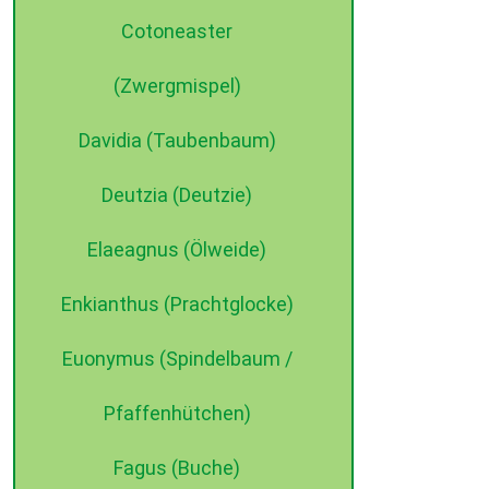
Cotoneaster
(Zwergmispel)
Davidia (Taubenbaum)
Deutzia (Deutzie)
Elaeagnus (Ölweide)
Enkianthus (Prachtglocke)
Euonymus (Spindelbaum /
Pfaffenhütchen)
Fagus (Buche)