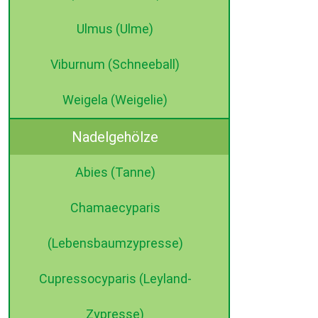
Ulmus (Ulme)
Viburnum (Schneeball)
Weigela (Weigelie)
Nadelgehölze
Abies (Tanne)
Chamaecyparis
(Lebensbaumzypresse)
Cupressocyparis (Leyland-
Zypresse)