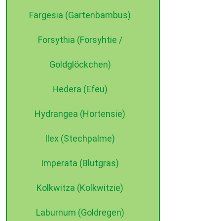
Fargesia (Gartenbambus)
Forsythia (Forsyhtie /
Goldglöckchen)
Hedera (Efeu)
Hydrangea (Hortensie)
Ilex (Stechpalme)
Imperata (Blutgras)
Kolkwitza (Kolkwitzie)
Laburnum (Goldregen)