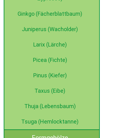
Ginkgo (Fächerblattbaum)
Juniperus (Wacholder)
Larix (Lärche)
Picea (Fichte)
Pinus (Kiefer)
Taxus (Eibe)
Thuja (Lebensbaum)
Tsuga (Hemlocktanne)
Formgehölze