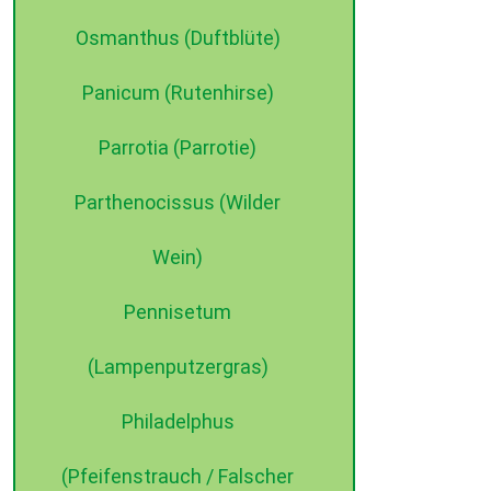
Osmanthus (Duftblüte)
Panicum (Rutenhirse)
Parrotia (Parrotie)
Parthenocissus (Wilder
Wein)
Pennisetum
(Lampenputzergras)
Philadelphus
(Pfeifenstrauch / Falscher