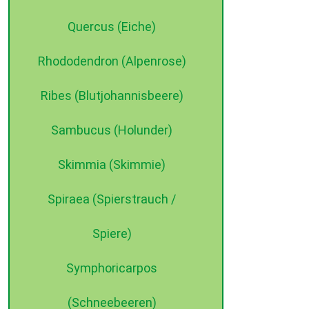
Quercus (Eiche)
Rhododendron (Alpenrose)
Ribes (Blutjohannisbeere)
Sambucus (Holunder)
Skimmia (Skimmie)
Spiraea (Spierstrauch /
Spiere)
Symphoricarpos
(Schneebeeren)