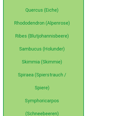
Quercus (Eiche)
Rhododendron (Alpenrose)
Ribes (Blutjohannisbeere)
Sambucus (Holunder)
Skimmia (Skimmie)
Spiraea (Spierstrauch /
Spiere)
Symphoricarpos
(Schneebeeren)