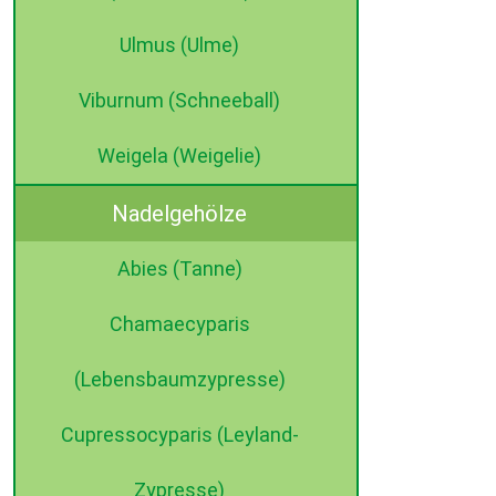
Ulmus (Ulme)
Viburnum (Schneeball)
Weigela (Weigelie)
Nadelgehölze
Abies (Tanne)
Chamaecyparis
(Lebensbaumzypresse)
Cupressocyparis (Leyland-
Zypresse)