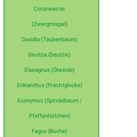
Cotoneaster
(Zwergmispel)
Davidia (Taubenbaum)
Deutzia (Deutzie)
Elaeagnus (Ölweide)
Enkianthus (Prachtglocke)
Euonymus (Spindelbaum /
Pfaffenhütchen)
Fagus (Buche)