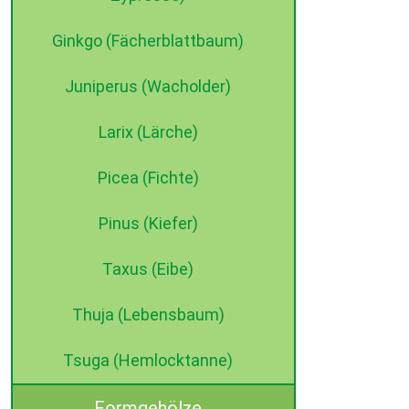
Ginkgo (Fächerblattbaum)
Juniperus (Wacholder)
Larix (Lärche)
Picea (Fichte)
Pinus (Kiefer)
Taxus (Eibe)
Thuja (Lebensbaum)
Tsuga (Hemlocktanne)
Formgehölze