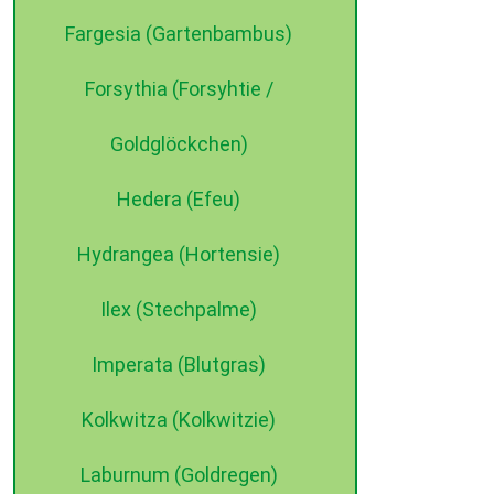
Fargesia (Gartenbambus)
Forsythia (Forsyhtie /
Goldglöckchen)
Hedera (Efeu)
Hydrangea (Hortensie)
Ilex (Stechpalme)
Imperata (Blutgras)
Kolkwitza (Kolkwitzie)
Laburnum (Goldregen)