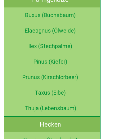
Buxus (Buchsbaum)
Elaeagnus (Ölweide)
Ilex (Stechpalme)
Pinus (Kiefer)
Prunus (Kirschlorbeer)
Taxus (Eibe)
Thuja (Lebensbaum)
Hecken