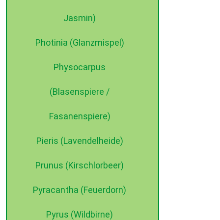
Jasmin)
Photinia (Glanzmispel)
Physocarpus
(Blasenspiere /
Fasanenspiere)
Pieris (Lavendelheide)
Prunus (Kirschlorbeer)
Pyracantha (Feuerdorn)
Pyrus (Wildbirne)