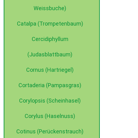
Weissbuche)
Catalpa (Trompetenbaum)
©2015 dehne internet
Cercidiphyllum
(Judasblattbaum)
Cornus (Hartriegel)
Cortaderia (Pampasgras)
Corylopsis (Scheinhasel)
Corylus (Haselnuss)
Cotinus (Perückenstrauch)