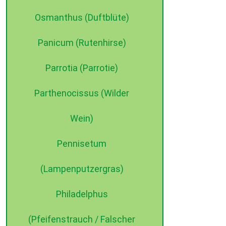
Osmanthus (Duftblüte)
Panicum (Rutenhirse)
Parrotia (Parrotie)
Parthenocissus (Wilder
Wein)
Pennisetum
(Lampenputzergras)
Philadelphus
(Pfeifenstrauch / Falscher