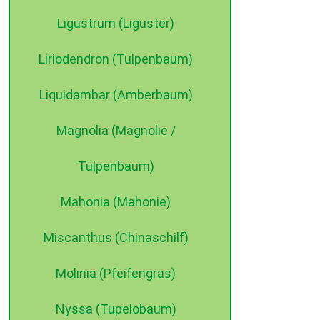
Ligustrum (Liguster)
Liriodendron (Tulpenbaum)
Liquidambar (Amberbaum)
Magnolia (Magnolie /
Tulpenbaum)
Mahonia (Mahonie)
Miscanthus (Chinaschilf)
Molinia (Pfeifengras)
Nyssa (Tupelobaum)