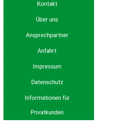
Kontakt
Über uns
Ansprechpartner
Anfahrt
Impressum
Datenschutz
Informationen für
Privatkunden