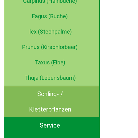
Carpinus (Hainbuche)
Fagus (Buche)
Ilex (Stechpalme)
Prunus (Kirschlorbeer)
Taxus (Eibe)
Thuja (Lebensbaum)
Schling- /
Kletterpflanzen
Service