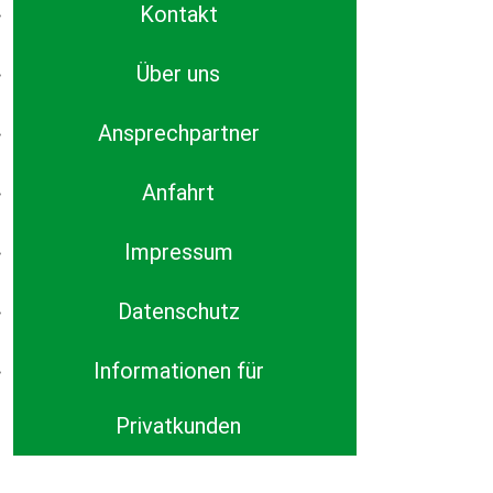
Kontakt
Über uns
Ansprechpartner
Anfahrt
Impressum
Datenschutz
Informationen für
Privatkunden